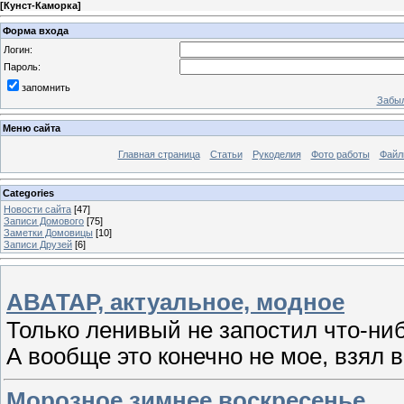
[
Кунст-Каморка
]
Форма входа
Логин:
Пароль:
запомнить
Забыл
Меню сайта
Главная страница
Статьи
Рукоделия
Фото работы
Файл
Categories
Новости сайта
[47]
Записи Домового
[75]
Заметки Домовицы
[10]
Записи Друзей
[6]
АВАТАР, актуальное, модное
Только ленивый не запостил что-нибу
А вообще это конечно не мое, взял 
Морозное зимнее воскресенье