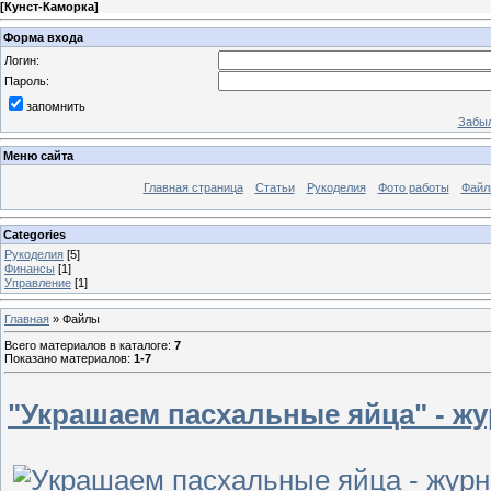
[
Кунст-Каморка
]
Форма входа
Логин:
Пароль:
запомнить
Забыл
Меню сайта
Главная страница
Статьи
Рукоделия
Фото работы
Файл
Categories
Рукоделия
[5]
Финансы
[1]
Управление
[1]
Главная
»
Файлы
Всего материалов в каталоге
:
7
Показано материалов
:
1-7
"Украшаем пасхальные яйца" - ж