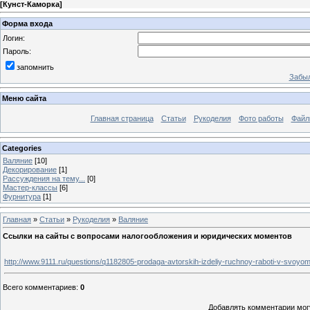
[
Кунст-Каморка
]
Форма входа
Логин:
Пароль:
запомнить
Забыл
Меню сайта
Главная страница
Статьи
Рукоделия
Фото работы
Файл
Categories
Валяние
[10]
Декорирование
[1]
Рассуждения на тему...
[0]
Мастер-классы
[6]
Фурнитура
[1]
Главная
»
Статьи
»
Рукоделия
»
Валяние
Ссылки на сайты с вопросами налогообложения и юридических моментов
http://www.9111.ru/questions/q1182805-prodaga-avtorskih-izdeliy-ruchnoy-raboti-v-svoyom
Всего комментариев
:
0
Добавлять комментарии могу