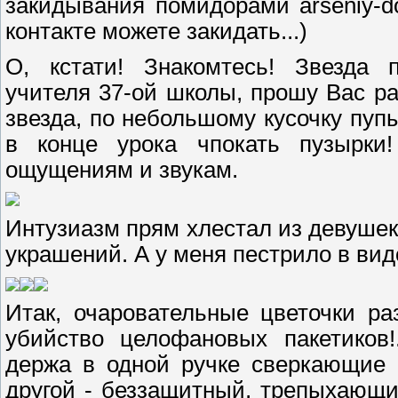
закидывания помидорами arseniy-dom
контакте можете закидать...)
О, кстати! Знакомтесь! Звезда
учителя 37-ой школы, прошу Вас ра
звезда, по небольшому кусочку пуп
в конце урока чпокать пузырки
ощущениям и звукам.
Интузиазм прям хлестал из девушек
украшений. А у меня пестрило в видо
Итак, очаровательные цветочки р
убийство целофановых пакетиков
держа в одной ручке сверкающие 
другой - беззащитный, трепыхающи