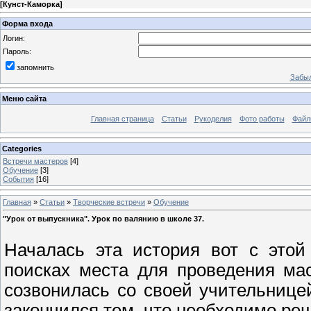
[
Кунст-Каморка
]
Форма входа
Логин:
Пароль:
запомнить
Забыл
Меню сайта
Главная страница
Статьи
Рукоделия
Фото работы
Файл
Categories
Встречи мастеров
[4]
Обучение
[3]
События
[16]
Главная
»
Статьи
»
Творческие встречи
»
Обучение
"Урок от выпускника". Урок по валянию в школе 37.
Началась эта история вот с этой
поисках места для проведения ма
созвонилась со своей учительнице
закончился тем, что необходимо реш