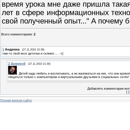
время урока мне даже пришла такая
лет в сфере информационных техно
свой полученный опыт..." А почему бы
Всего комментариев
:
2
1
Андрюха
(27.11.2010 15:39)
там-то твой мозг деточки и склюют..... :-((
2
Домовой
(27.11.2010 21:30)
Детей надо любить и воспитывать, а не жаловаться на них, что они крово
общаться только с компьютером и виртуальными друзьями в социальных сетях!
Добавлять комментарии могу
[
Р
Полная версия сайта