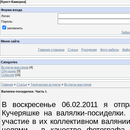
[
Кунст-Каморка
]
Форма входа
Логин:
Пароль:
запомнить
Забыл
Меню сайта
Главная страница
Статьи
Рукоделия
Фото работы
Файл
Categories
Встречи мастеров
[4]
Обучение
[3]
События
[16]
Главная
»
Статьи
»
Творческие встречи
»
Встречи мастеров
Валялки-посиделки. Часть I.
В воскресенье 06.02.2011 я отп
Кучеряшке на валялки-посиделки.
участие в их коллективном валяни
целями - в качестве фотографа. 