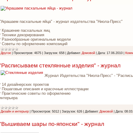
"Украшаем пасхальные яйца" - журнал издательства "Ниола-Пресс"
* Крашение пасхальных яиц
* Техники декорирования
* Разнообразные оригинальные модели
* Советы по оформлению композиций
Другое
|
Просмотров:
4675
|
Загрузок:
658
|
Добавил:
Домовой
|
Дата:
17.06.2010
|
Комм
"Расписываем стеклянные изделия" - журнал
Журнал Издетельства "Ниола-Пресс" - "Распис
* 14 дизайнерских проектов
* Пошаговые описания и красочные иллюстрации
* Практические советы по оформлению
интерьера
Дизайн и интерьер
|
Просмотров:
5012
|
Загрузок:
626
|
Добавил:
Домовой
|
Дата:
08.03
"Вышиваем шары по-японски" - журнал