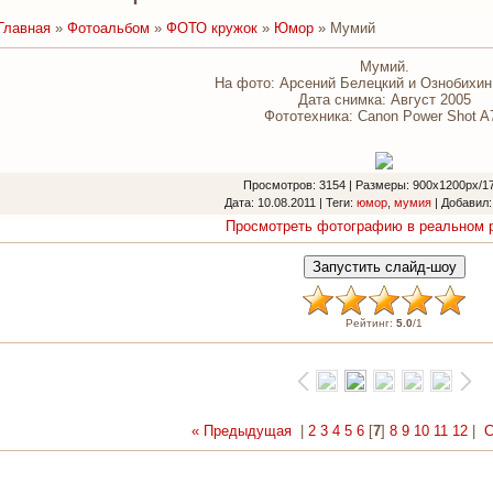
Главная
»
Фотоальбом
»
ФОТО кружок
»
Юмор
» Мумий
Мумий.
На фото: Арсений Белецкий и Ознобихи
Дата снимка: Август 2005
Фототехника: Canon Power Shot A
Просмотров
: 3154 |
Размеры
: 900x1200px/1
Дата
: 10.08.2011 |
Теги
:
юмор
,
мумия
|
Добавил
Просмотреть фотографию в реальном 
Рейтинг
:
5.0
/
1
« Предыдущая
|
2
3
4
5
6
[
7
]
8
9
10
11
12
|
С