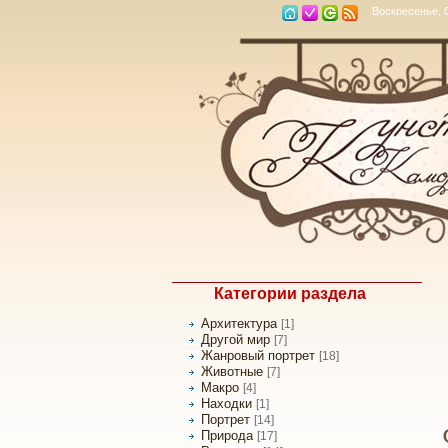
Воскресенье, 0
Категории раздела
Архитектура
[1]
Другой мир
[7]
Жанровый портрет
[18]
Животные
[7]
Макро
[4]
Находки
[1]
Портрет
[14]
Природа
[17]