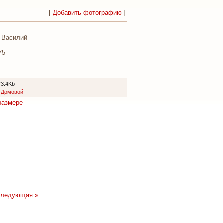
[
Добавить фотографию
]
н Василий
75
73.4Kb
:
Домовой
размере
ледующая »