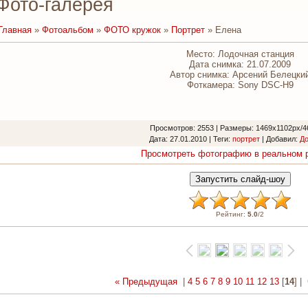
Фото-галерея
Главная
»
Фотоальбом
»
ФОТО кружок
»
Портрет
» Елена
Место: Лодочная станция
Дата снимка: 21.07.2009
Автор снимка: Арсений Белецки
Фоткамера: Sony DSC-H9
Просмотров
: 2553 |
Размеры
: 1469x1102px/4
Дата
: 27.01.2010 |
Теги
:
портрет
|
Добавил
:
Д
Просмотреть фотографию в реальном 
Рейтинг
:
5.0
/
2
« Предыдущая
|
4
5
6
7
8
9
10
11
12
13
[
14
] |