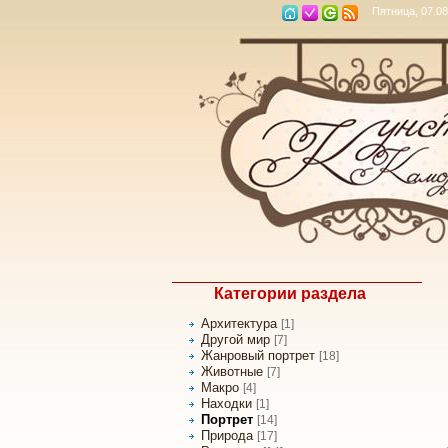
Пятница, 07.08
Категории раздела
Архитектура
[1]
Другой мир
[7]
Жанровый портрет
[18]
Животные
[7]
Макро
[4]
Находки
[1]
Портрет
[14]
Природа
[17]