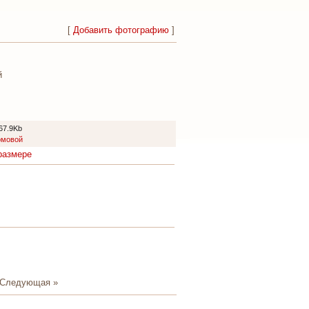
[
Добавить фотографию
]
й
67.9Kb
омовой
размере
Следующая »