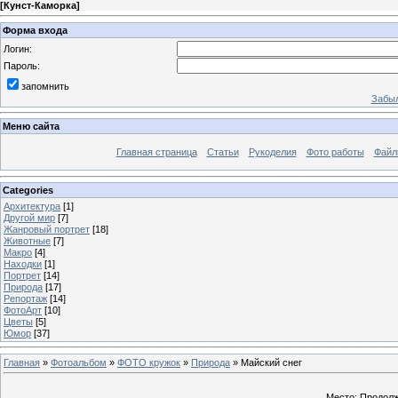
[
Кунст-Каморка
]
Форма входа
Логин:
Пароль:
запомнить
Забыл
Меню сайта
Главная страница
Статьи
Рукоделия
Фото работы
Файл
Categories
Архитектура
[1]
Другой мир
[7]
Жанровый портрет
[18]
Животные
[7]
Макро
[4]
Находки
[1]
Портрет
[14]
Природа
[17]
Репортаж
[14]
ФотоАрт
[10]
Цветы
[5]
Юмор
[37]
Главная
»
Фотоальбом
»
ФОТО кружок
»
Природа
» Майский снег
Место: Продолж