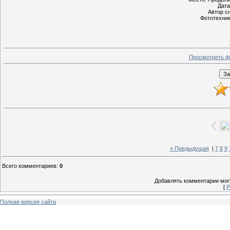
Дата
Автор с
Фототехник
Просмотреть ф
« Предыдущая
|
7
8
9
Всего комментариев
:
0
Добавлять комментарии могу
[
Р
Полная версия сайта