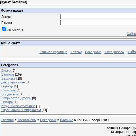
[
Кунст-Каморка
]
Форма входа
Логин:
Пароль:
запомнить
Забыл
Меню сайта
Главная страница
Статьи
Рукоделия
Фото работы
Файл
Categories
Бисер
[3]
Валяние
[109]
Вышивка
[19]
Декорирование
[8]
Одежда
[1]
Пластика
[1]
Продается
[0]
Творчество Друзей
[8]
Темари
[7]
Игрушки текстильные
[1]
Украшения из микросхем
[11]
Главная
»
Фотоальбом
»
Рукоделия
»
Валяние
» Кошкин Поварёшкин
Кошкин Поварёшкин
Материалы: шер
Дата р