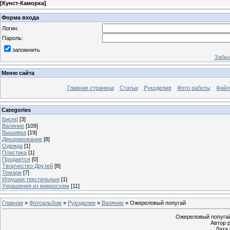
[
Кунст-Каморка
]
Форма входа
Логин:
Пароль:
запомнить
Забыл
Меню сайта
Главная страница
Статьи
Рукоделия
Фото работы
Файл
Categories
Бисер
[3]
Валяние
[109]
Вышивка
[19]
Декорирование
[8]
Одежда
[1]
Пластика
[1]
Продается
[0]
Творчество Друзей
[8]
Темари
[7]
Игрушки текстильные
[1]
Украшения из микросхем
[11]
Главная
»
Фотоальбом
»
Рукоделия
»
Валяние
» Ожереловый попугай
Ожереловый попугай
Автор 
Дата 