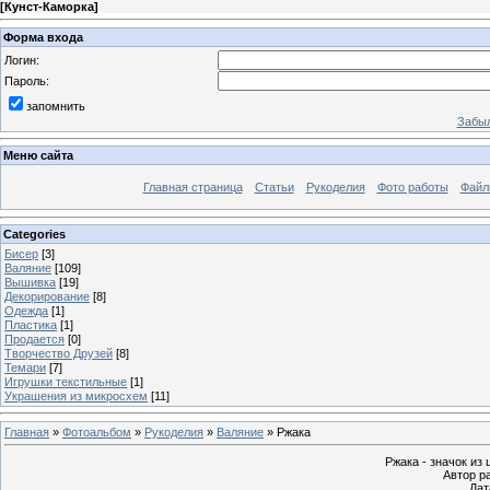
[
Кунст-Каморка
]
Форма входа
Логин:
Пароль:
запомнить
Забыл
Меню сайта
Главная страница
Статьи
Рукоделия
Фото работы
Файл
Categories
Бисер
[3]
Валяние
[109]
Вышивка
[19]
Декорирование
[8]
Одежда
[1]
Пластика
[1]
Продается
[0]
Творчество Друзей
[8]
Темари
[7]
Игрушки текстильные
[1]
Украшения из микросхем
[11]
Главная
»
Фотоальбом
»
Рукоделия
»
Валяние
» Ржака
Ржака - значок из
Автор р
Дат