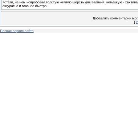
Кстати, на нём испробовал толстую желтую шерсть для валяния, немецкую - хахтува
аккуратно и главное быстро.
Добавлять комментарии могу
[
Р
Полная версия сайта