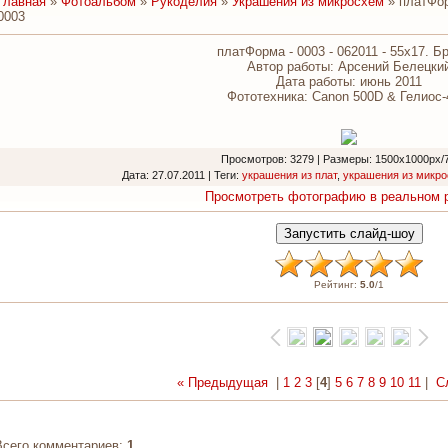
Главная
»
Фотоальбом
»
Рукоделия
»
Украшения из микросхем
» платФор
0003
платФорма - 0003 - 062011 - 55х17. Б
Автор работы: Арсений Белецки
Дата работы: июнь 2011
Фототехника: Canon 500D & Гелиос
Просмотров
: 3279 |
Размеры
: 1500x1000px/
Дата
: 27.07.2011 |
Теги
:
украшения из плат
,
украшения из микр
Просмотреть фотографию в реальном 
Рейтинг
:
5.0
/
1
« Предыдущая
|
1
2
3
[
4
]
5
6
7
8
9
10
11
|
С
Всего комментариев
:
1