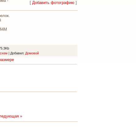
ма -
[
Добавить фотографию
]
релок.
й
-44М
75.3Kb
осхем
|
Добавил
:
Домовой
размере
ледующая »