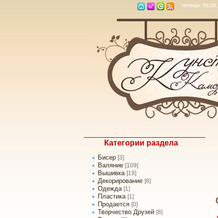
Четверг, 06.08
Категории раздела
Бисер
[3]
Валяние
[109]
Вышивка
[19]
Декорирование
[8]
Одежда
[1]
Пластика
[1]
Продается
[0]
Творчество Друзей
[8]