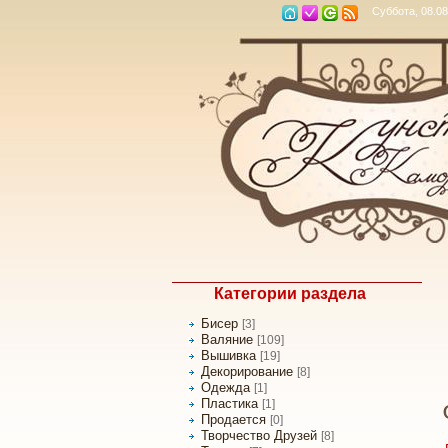
Суббота, 08.08
Категории раздела
Бисер
[3]
Валяние
[109]
Вышивка
[19]
Декорирование
[8]
Одежда
[1]
Пластика
[1]
Продается
[0]
Творчество Друзей
[8]