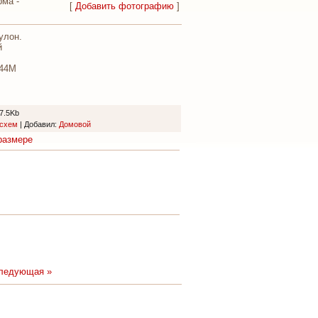
ма -
[
Добавить фотографию
]
улон.
й
-44М
7.5Kb
осхем
|
Добавил
:
Домовой
размере
ледующая »