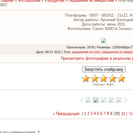
Главная
»
Фотоальбом
»
Рукоделия
»
Украшения из микросхем
» платФор
0007
Платформа - 0007 - 062011 - 21х21. К
Автор работы: Арсений Белецки
Дата работы: июнь 2011
Фототехника: Canon 500D & Гелиос
Просмотров
: 2678 |
Размеры
: 1200x800px/7
Дата
: 08.07.2011 |
Теги
:
украшения из плат
,
украшения из микр
Просмотреть фотографию в реальном 
Рейтинг
:
5.0
/
1
« Предыдущая
|
1
2
3
4
5
6
7
8
9
[
10
]
11
|
С
Всего комментариев
:
1